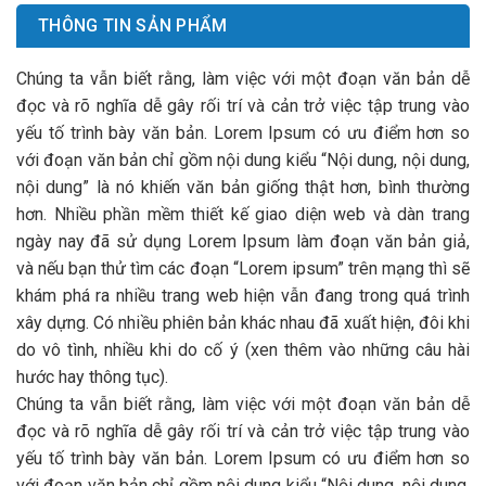
THÔNG TIN SẢN PHẨM
Chúng ta vẫn biết rằng, làm việc với một đoạn văn bản dễ
đọc và rõ nghĩa dễ gây rối trí và cản trở việc tập trung vào
yếu tố trình bày văn bản. Lorem Ipsum có ưu điểm hơn so
với đoạn văn bản chỉ gồm nội dung kiểu “Nội dung, nội dung,
nội dung” là nó khiến văn bản giống thật hơn, bình thường
hơn. Nhiều phần mềm thiết kế giao diện web và dàn trang
ngày nay đã sử dụng Lorem Ipsum làm đoạn văn bản giả,
và nếu bạn thử tìm các đoạn “Lorem ipsum” trên mạng thì sẽ
khám phá ra nhiều trang web hiện vẫn đang trong quá trình
xây dựng. Có nhiều phiên bản khác nhau đã xuất hiện, đôi khi
do vô tình, nhiều khi do cố ý (xen thêm vào những câu hài
hước hay thông tục).
Chúng ta vẫn biết rằng, làm việc với một đoạn văn bản dễ
đọc và rõ nghĩa dễ gây rối trí và cản trở việc tập trung vào
yếu tố trình bày văn bản. Lorem Ipsum có ưu điểm hơn so
với đoạn văn bản chỉ gồm nội dung kiểu “Nội dung, nội dung,