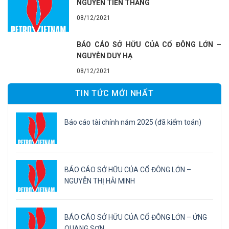
NGUYỄN TIẾN THẮNG
08/12/2021
BÁO CÁO SỞ HỮU CỦA CỔ ĐÔNG LỚN –
NGUYỄN DUY HẠ
08/12/2021
TIN TỨC MỚI NHẤT
Báo cáo tài chính năm 2025 (đã kiểm toán)
BÁO CÁO SỞ HỮU CỦA CỔ ĐÔNG LỚN –
NGUYỄN THỊ HẢI MINH
BÁO CÁO SỞ HỮU CỦA CỔ ĐÔNG LỚN – ỨNG
QUANG SƠN